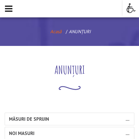
Op
Acasă
ANUNȚURI
ANUNȚURI
MĂSURI DE SPRIJIN
NOI MASURI